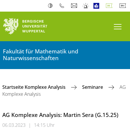
Navi
Fakultät für Mathematik und
Naturwissenschaften
Startseite Komplexe Analysis
Seminare
AG
Komplexe Analysis
AG Komplexe Analysis: Martin Sera (G.15.25)
06.03.2023
|
14:15 Uhr