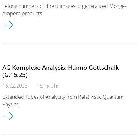
Lelong numbers of direct images of generalized Monge-
Ampère products
AG Komplexe Analysis: Martin Sera (G.15.25)
AG Komplexe Analysis: Hanno Gottschalk
(G.15.25)
16.02.2023
|
16:15 Uhr
Extended Tubes of Analycity from Relativistic Quantum
Physics
AG Komplexe Analysis: Hanno Gottschalk (G.15.25)