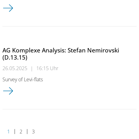
AG Komplexe Analysis: Thomas Pawlaschyk (D.13.15)
AG Komplexe Analysis: Stefan Nemirovski
(D.13.15)
26.05.2025
|
16:15 Uhr
Survey of Levi-flats
AG Komplexe Analysis: Stefan Nemirovski (D.13.15)
1
2
3