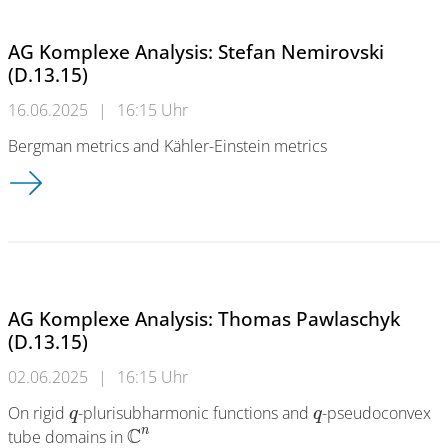
AG Komplexe Analysis: Stefan Nemirovski
(D.13.15)
16.06.2025
|
16:15 Uhr
Bergman metrics and Kähler-Einstein metrics
AG Komplexe Analysis: Stefan Nemirovski (D.13.15)
AG Komplexe Analysis: Thomas Pawlaschyk
(D.13.15)
02.06.2025
|
16:15 Uhr
On rigid
-plurisubharmonic functions and
-pseudoconvex
q
q
C
n
tube domains in