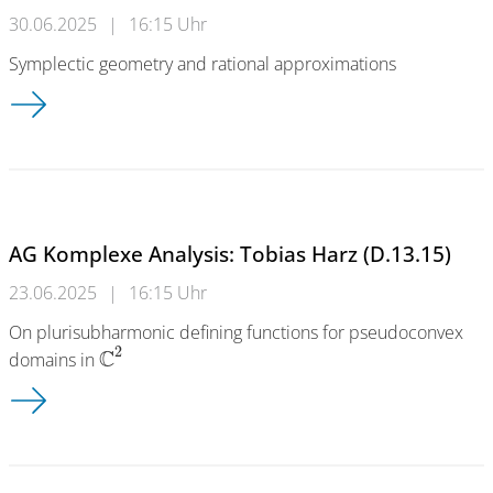
30.06.2025
|
16:15 Uhr
Symplectic geometry and rational approximations
AG Komplexe Analysis: Stefan Nemirovski (D.13.15)
AG Komplexe Analysis: Tobias Harz (D.13.15)
23.06.2025
|
16:15 Uhr
On plurisubharmonic defining functions for pseudoconvex
2
C
domains in
AG Komplexe Analysis: Tobias Harz (D.13.15)