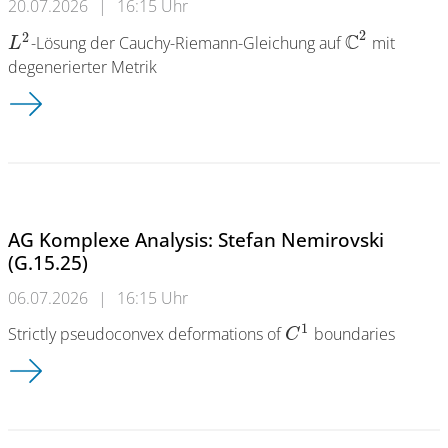
20.07.2026
|
16:15 Uhr
2
2
C
-Lösung der Cauchy-Riemann-Gleichung auf
mit
L
degenerierter Metrik
AG Komplexe Analysis: Eike Jesinghaus (G.15.25)
AG Komplexe Analysis: Stefan Nemirovski
(G.15.25)
06.07.2026
|
16:15 Uhr
1
Strictly pseudoconvex deformations of
boundaries
C
AG Komplexe Analysis: Stefan Nemirovski (G.15.25)