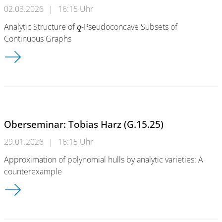
02.03.2026
|
16:15 Uhr
Analytic Structure of
-Pseudoconcave Subsets of
q
Continuous Graphs
Oberseminar: Filippo Valnegri (G.15.25)
Oberseminar: Tobias Harz (G.15.25)
29.01.2026
|
16:15 Uhr
Approximation of polynomial hulls by analytic varieties: A
counterexample
Oberseminar: Tobias Harz (G.15.25)