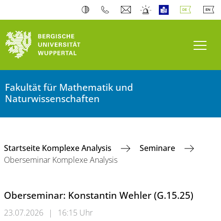
Navi
Fakultät für Mathematik und
Naturwissenschaften
Startseite Komplexe Analysis
Seminare
Oberseminar Komplexe Analysis
Oberseminar: Konstantin Wehler (G.15.25)
23.07.2026
|
16:15 Uhr