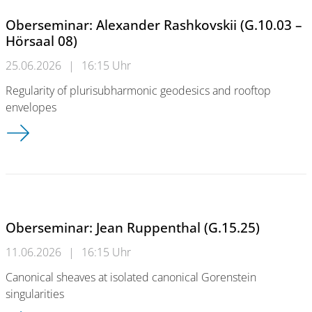
Oberseminar: Alexander Rashkovskii (G.10.03 –
Hörsaal 08)
25.06.2026
|
16:15 Uhr
Regularity of plurisubharmonic geodesics and rooftop
envelopes
Oberseminar: Alexander Rashkovskii (G.10.03 – Hörsaal 08)
Oberseminar: Jean Ruppenthal (G.15.25)
11.06.2026
|
16:15 Uhr
Canonical sheaves at isolated canonical Gorenstein
singularities
Oberseminar: Jean Ruppenthal (G.15.25)