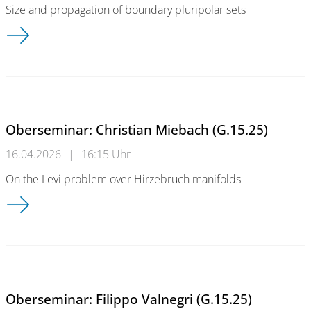
Size and propagation of boundary pluripolar sets
Oberseminar: Mårten Nilsson (G.15.25)
Oberseminar: Christian Miebach (G.15.25)
16.04.2026
|
16:15 Uhr
On the Levi problem over Hirzebruch manifolds
Oberseminar: Christian Miebach (G.15.25)
Oberseminar: Filippo Valnegri (G.15.25)