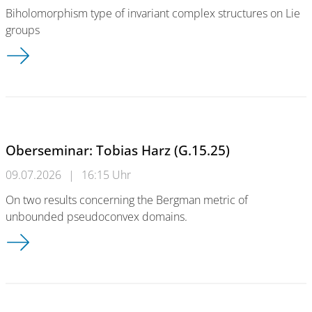
Biholomorphism type of invariant complex structures on Lie
groups
Oberseminar: Konstantin Wehler (G.15.25)
Oberseminar: Tobias Harz (G.15.25)
09.07.2026
|
16:15 Uhr
On two results concerning the Bergman metric of
unbounded pseudoconvex domains.
Oberseminar: Tobias Harz (G.15.25)