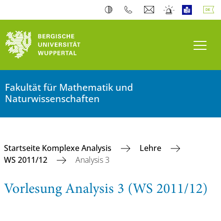
Navi
Fakultät für Mathematik und
Naturwissenschaften
Startseite Komplexe Analysis
Lehre
WS 2011/12
Analysis 3
Vorlesung Analysis 3 (WS 2011/12)