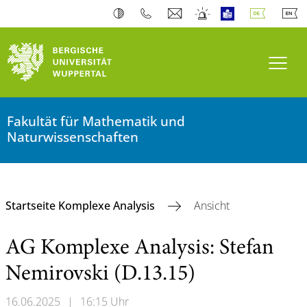
Navi
Fakultät für Mathematik und
Naturwissenschaften
Startseite Komplexe Analysis
Ansicht
AG Komplexe Analysis: Stefan
Nemirovski (D.13.15)
16.06.2025
|
16:15 Uhr