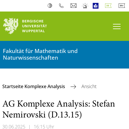
Navi
Fakultät für Mathematik und
Naturwissenschaften
Startseite Komplexe Analysis
Ansicht
AG Komplexe Analysis: Stefan
Nemirovski (D.13.15)
30.06.2025
|
16:15 Uhr